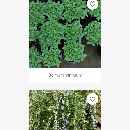
favorite_border
Ocimum minimum
favorite_border