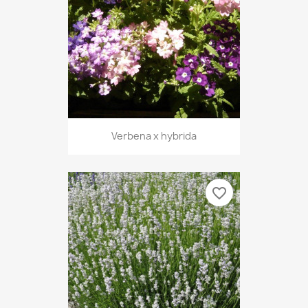
Verbena x hybrida
favorite_border