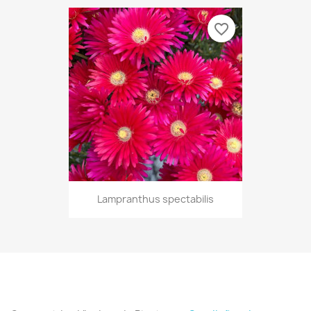
favorite_border
Lampranthus spectabilis