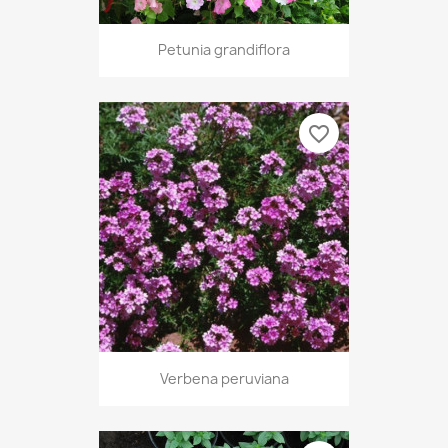
Petunia grandiflora
favorite_border
Verbena peruviana