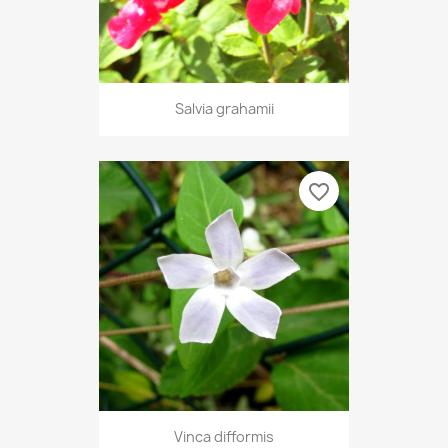
Salvia grahamii
favorite_border
Vinca difformis