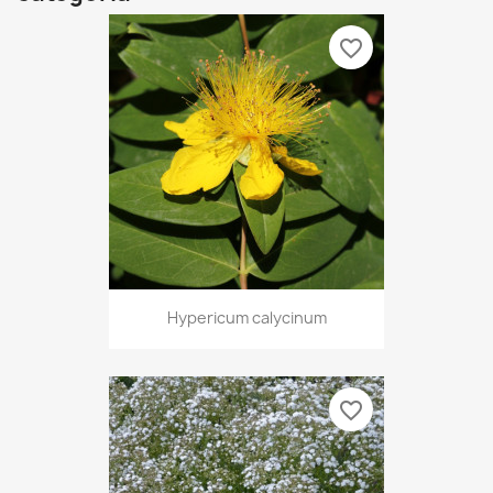
favorite_border
Hypericum calycinum
favorite_border