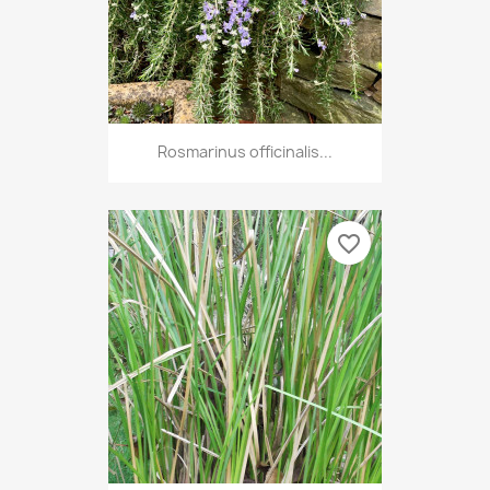
Rosmarinus officinalis...
favorite_border