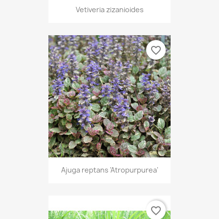
Vetiveria zizanioides
favorite_border
Ajuga reptans 'Atropurpurea'
favorite_border