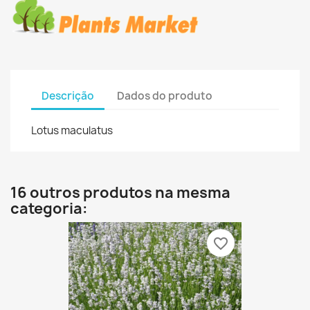
Descrição
Dados do produto
Lotus maculatus
16 outros produtos na mesma
categoria:
favorite_border