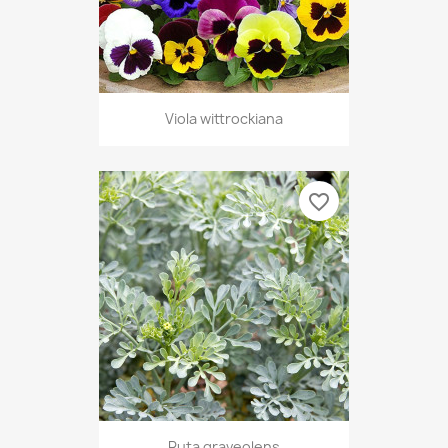
Viola wittrockiana
favorite_border
Ruta graveolens