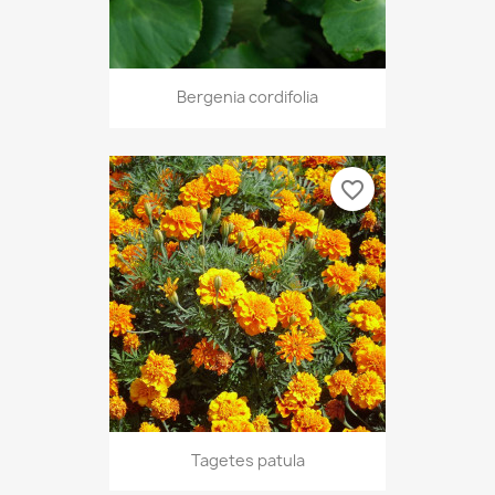
Bergenia cordifolia
favorite_border
Tagetes patula