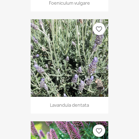
Foeniculum vulgare
favorite_border
Lavandula dentata
favorite_border