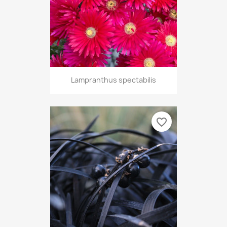
Lampranthus spectabilis
favorite_border