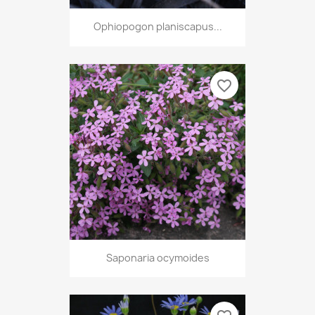
Ophiopogon planiscapus...
favorite_border
Saponaria ocymoides