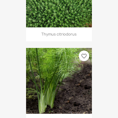
Thymus citriodorus
favorite_border