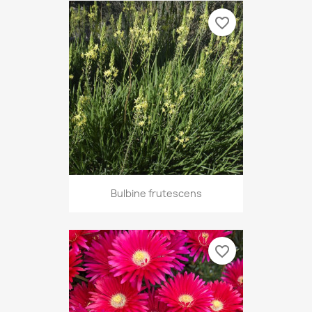
favorite_border
Bulbine frutescens
favorite_border