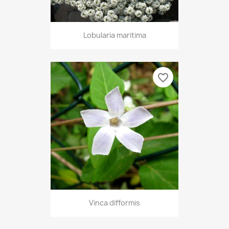
Lobularia maritima
favorite_border
Vinca difformis