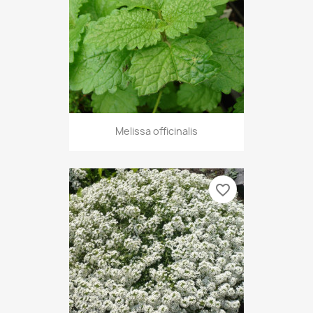
Melissa officinalis
favorite_border