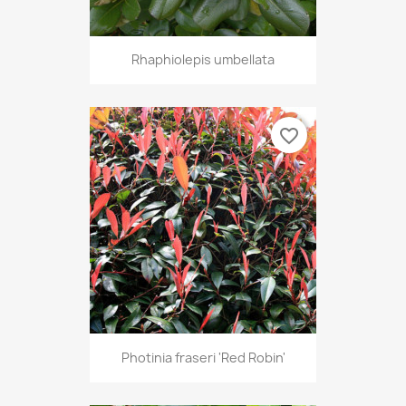
Rhaphiolepis umbellata
favorite_border
Photinia fraseri 'Red Robin'