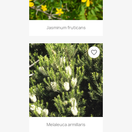
Jasminum fruticans
favorite_border
Melaleuca armillaris