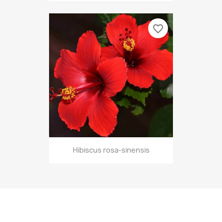
favorite_border
Hibiscus rosa-sinensis