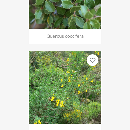
Quercus coccifera
favorite_border