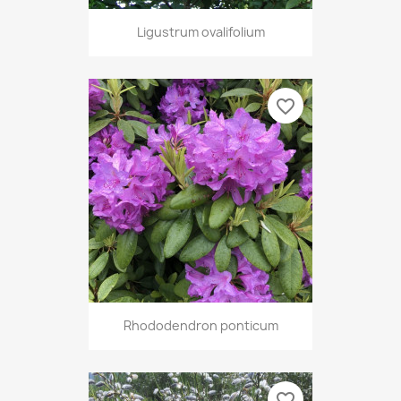
Ligustrum ovalifolium
favorite_border
Rhododendron ponticum
favorite_border