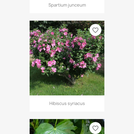
Spartium junceum
favorite_border
Hibiscus syriacus
favorite_border