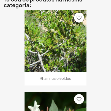
categoria:
favorite_border
Rhamnus oleoides
favorite_border