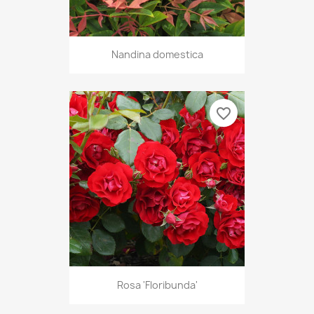
Nandina domestica
favorite_border
Rosa 'Floribunda'