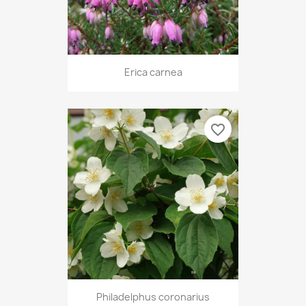
Erica carnea
favorite_border
Philadelphus coronarius