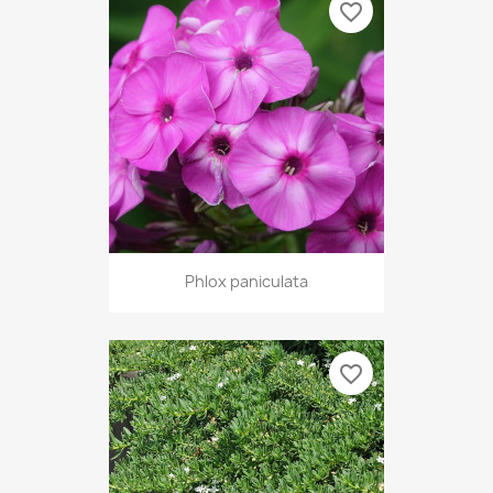
favorite_border
Phlox paniculata
favorite_border