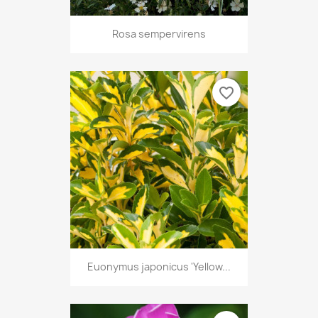
Rosa sempervirens
favorite_border
Euonymus japonicus 'Yellow...