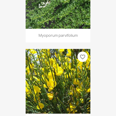
Myoporum parvifolium
favorite_border