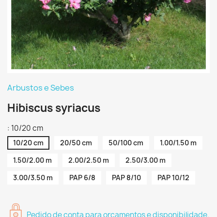
Arbustos e Sebes
Hibiscus syriacus
: 10/20 cm
10/20 cm
20/50 cm
50/100 cm
1.00/1.50 m
1.50/2.00 m
2.00/2.50 m
2.50/3.00 m
3.00/3.50 m
PAP 6/8
PAP 8/10
PAP 10/12
Pedido de conta para orçamentos e disponibilidade.