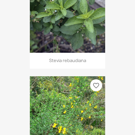
Stevia rebaudiana
favorite_border