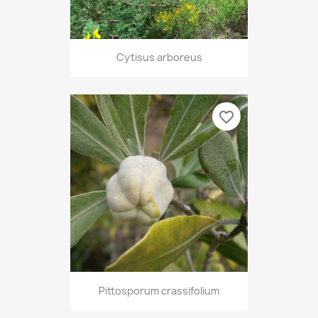
Cytisus arboreus
favorite_border
Pittosporum crassifolium