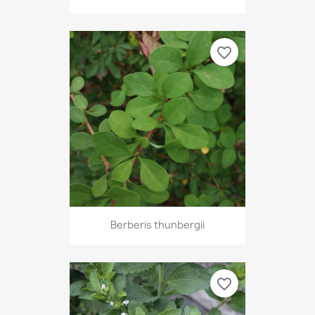
favorite_border
Berberis thunbergii
favorite_border