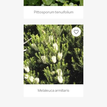
Pittosporum tenuifolium
favorite_border
Melaleuca armillaris