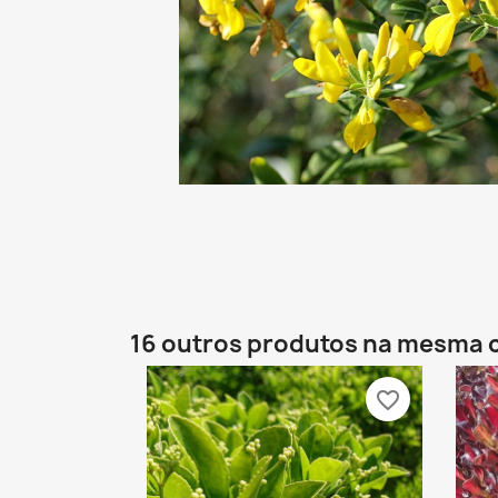
16 outros produtos na mesma 
favorite_border