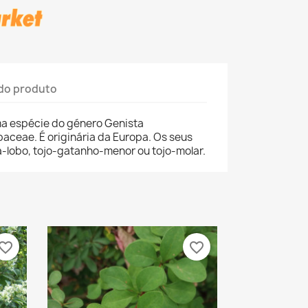
do produto
ma espécie do género Genista
baceae. É originária da Europa. Os seus
lobo, tojo-gatanho-menor ou tojo-molar.
vorite_border
favorite_border