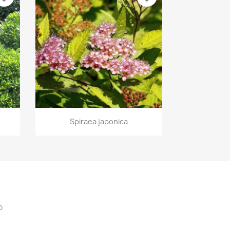
Vista rápida

'
Spiraea japonica
o