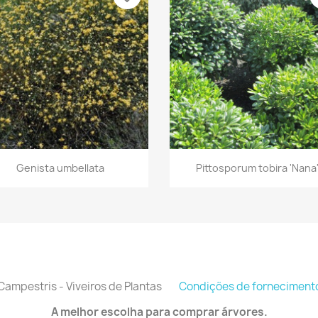
Vista rápida
Vista rápida


Genista umbellata
Pittosporum tobira 'Nana
Campestris - Viveiros de Plantas
Condições de forneciment
A melhor escolha para comprar árvores.