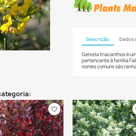
Descrição
Dados 
Genista triacanthos é u
pertencente à família Fa
nomes comuns são ranha-
categoria:
favorite_border
fa