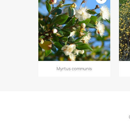
Vista rápida

Myrtus communis