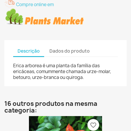
Compre online em
Descrição
Dados do produto
Erica arborea é uma planta da família das
ericáceas, comummente chamada urze-molar,
betouro, urze-branca ou quiroga.
16 outros produtos na mesma
categoria:
favorite_border