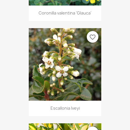
Coronilla valentina 'Glauca'
favorite_border
Escallonia Iveyi