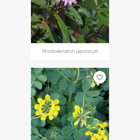
Rhododendron japonicum
favorite_border