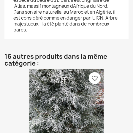
espèce du cèdre du Liban. Il est originaire de
lAtlas, massif montagneux dAfrique du Nord.
Dans son aire naturelle, au Maroc et en Algérie, il
est considéré comme en danger par lUICN. Arbre
majestueux, il a été planté dans de nombreux
parcs.
16 autres produits dans la même
catégorie :
favorite_border