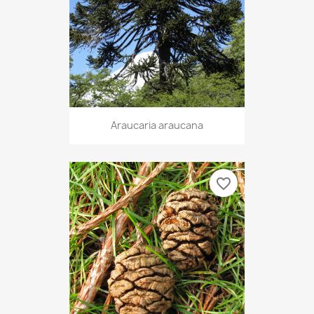
Araucaria araucana
favorite_border