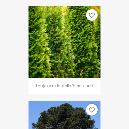
favorite_border
Thuja occidentalis 'Emeraude'
favorite_border