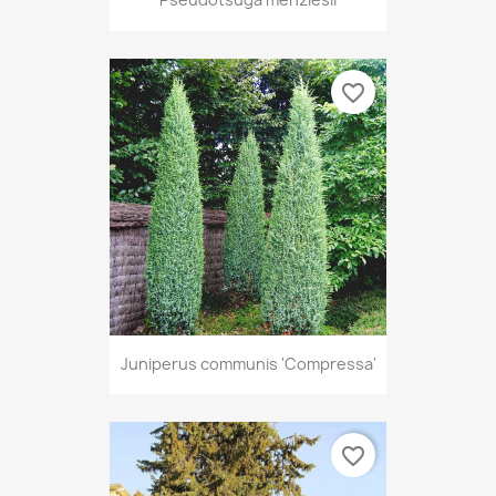
favorite_border
Juniperus communis 'Compressa'
favorite_border