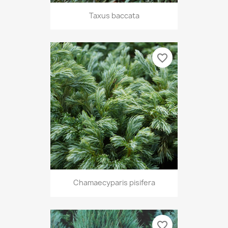
Taxus baccata
favorite_border
Chamaecyparis pisifera
favorite_border