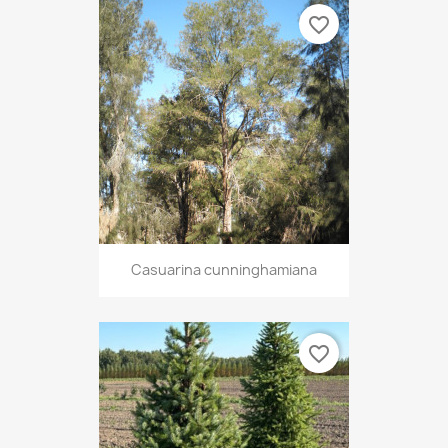
favorite_border
Casuarina cunninghamiana
favorite_border