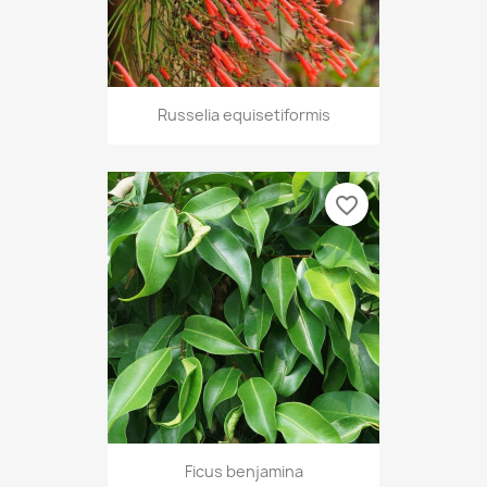
Russelia equisetiformis
favorite_border
Ficus benjamina