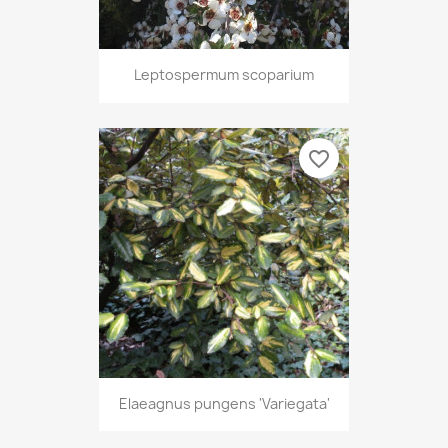
Leptospermum scoparium
favorite_border
Elaeagnus pungens 'Variegata'