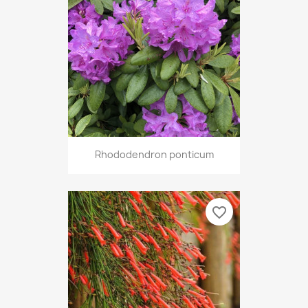
Rhododendron ponticum
favorite_border