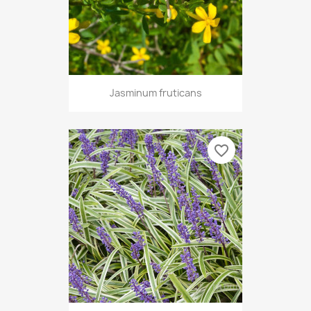
Jasminum fruticans
favorite_border