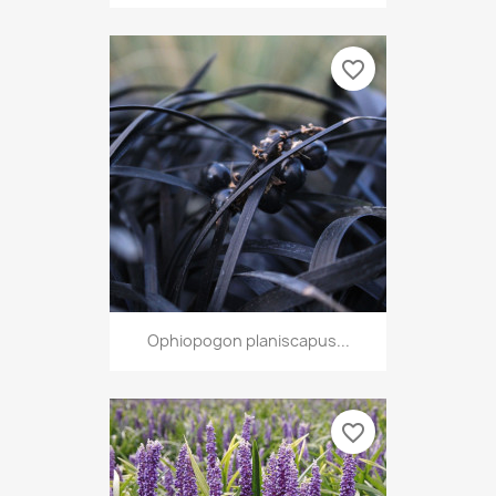
favorite_border
Ophiopogon planiscapus...
favorite_border