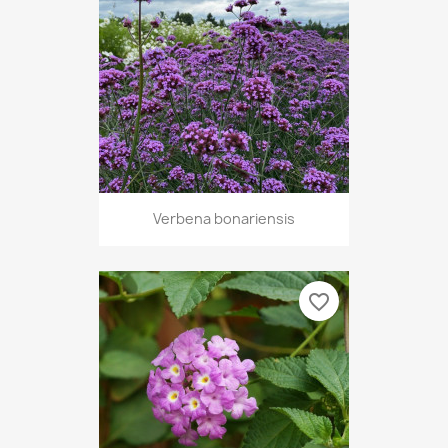
Verbena bonariensis
favorite_border