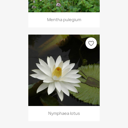
Mentha pulegium
favorite_border
Nymphaea lotus