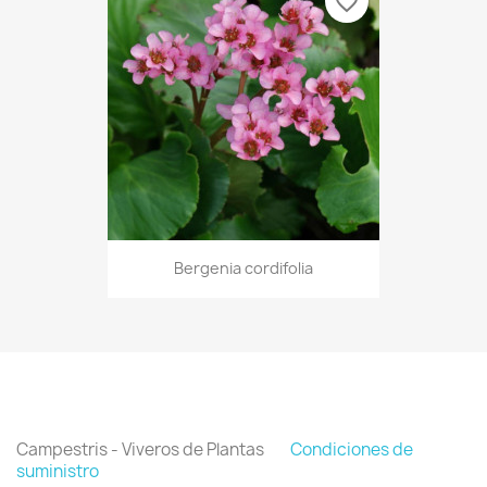
favorite_border
Bergenia cordifolia
Campestris - Viveros de Plantas
Condiciones de
suministro