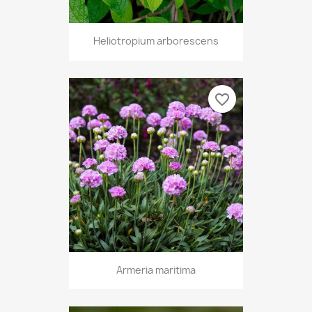
Heliotropium arborescens
favorite_border
Armeria maritima