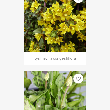
Lysimachia congestiflora
favorite_border