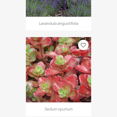
Lavandula angustifolia
favorite_border
Sedum spurium