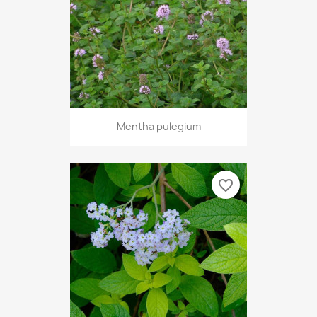
Mentha pulegium
favorite_border