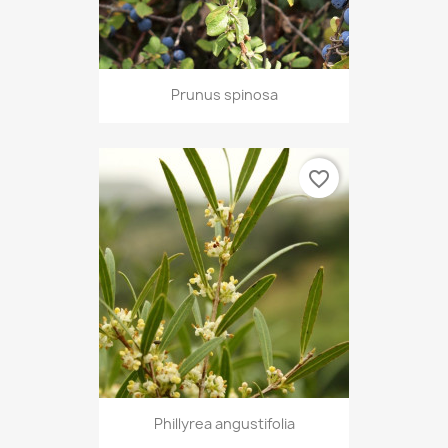
Prunus spinosa
favorite_border
Phillyrea angustifolia