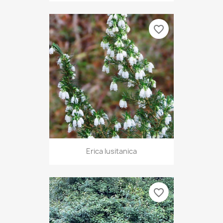
favorite_border
Erica lusitanica
favorite_border