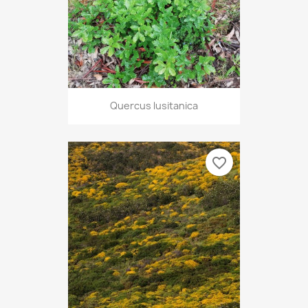
Quercus lusitanica
favorite_border