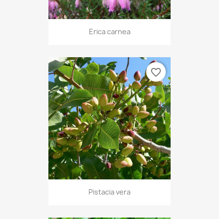
Erica carnea
favorite_border
Pistacia vera