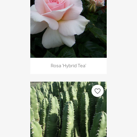
Rosa 'Hybrid Tea'
favorite_border