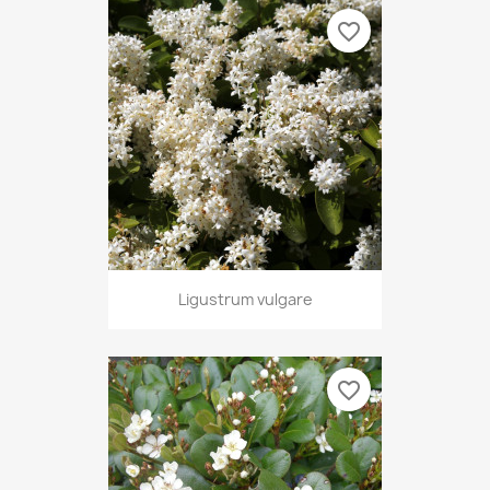
favorite_border
Ligustrum vulgare
favorite_border