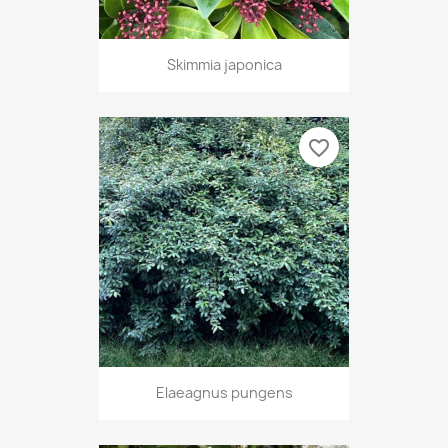
Skimmia japonica
favorite_border
Elaeagnus pungens