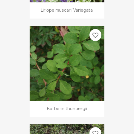
Liriope muscari 'Variegata'
favorite_border
Berberis thunbergii
favorite_border