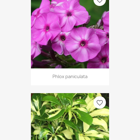
favorite_border
Phlox paniculata
favorite_border