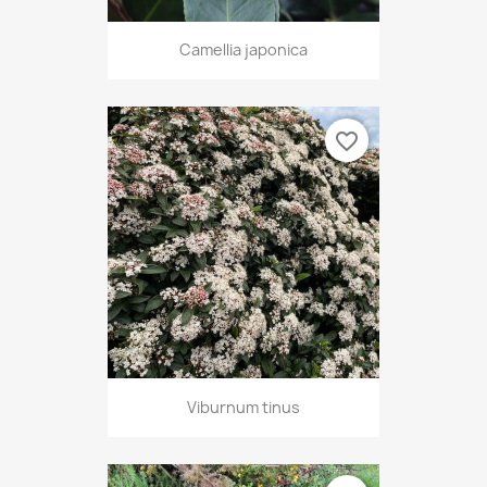
Camellia japonica
favorite_border
Viburnum tinus