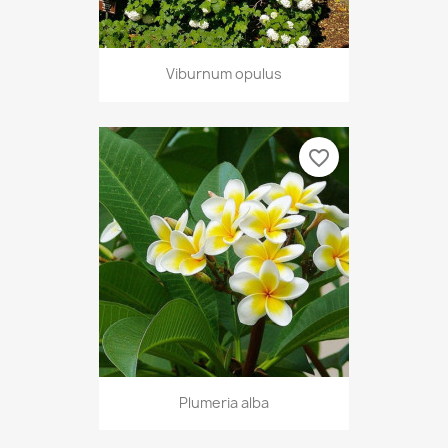
Viburnum opulus
favorite_border
Plumeria alba