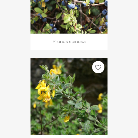
Prunus spinosa
favorite_border