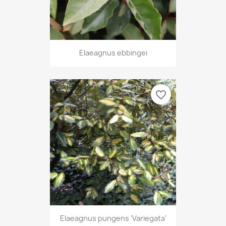
Elaeagnus ebbingei
favorite_border
Elaeagnus pungens 'Variegata'