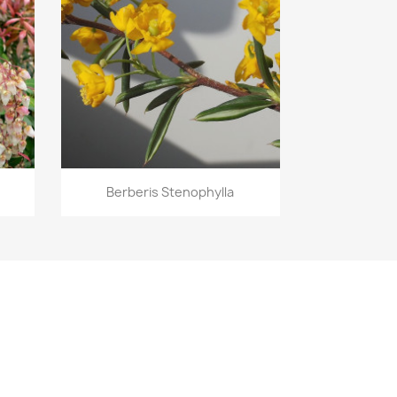
Vista rápida

Berberis Stenophylla