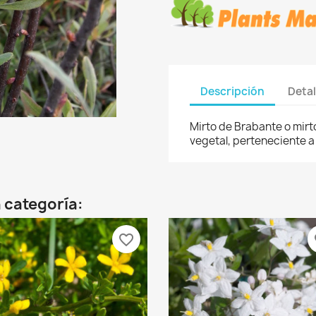
Descripción
Detal
Mirto de Brabante o mirt
vegetal, perteneciente a 
 categoría:
favorite_border
fa