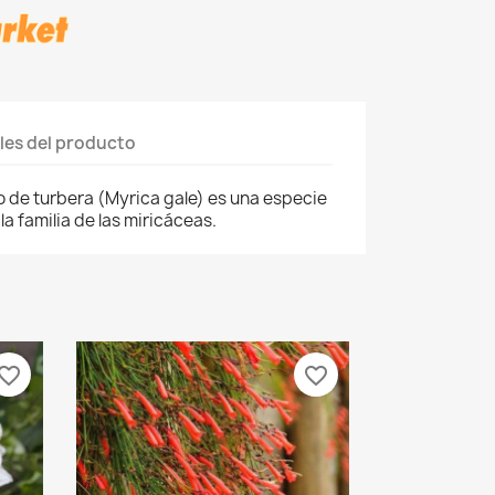
les del producto
o de turbera (Myrica gale) es una especie
la familia de las miricáceas.
vorite_border
favorite_border