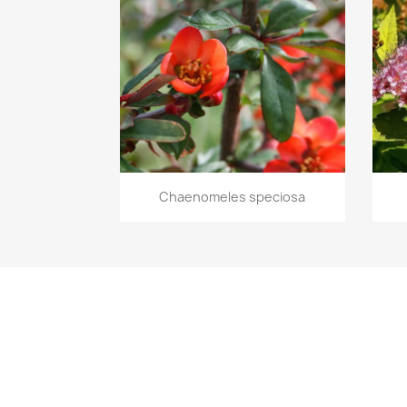
Vista rápida

Chaenomeles speciosa