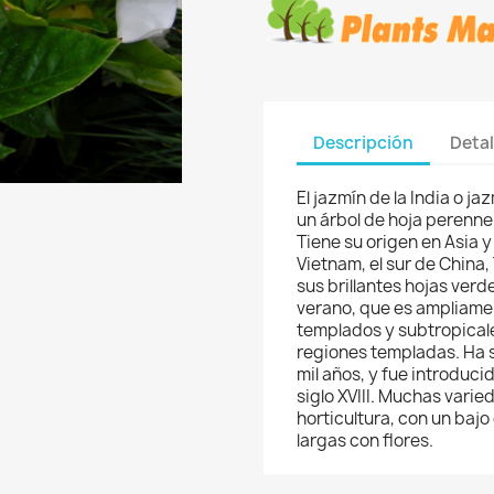
Descripción
Detal
El jazmín de la India o j
un árbol de hoja perenne
Tiene su origen en Asia y
Vietnam, el sur de China,
sus brillantes hojas ver
verano, que es ampliamen
templados y subtropicales
regiones templadas. Ha s
mil años, y fue introduci
siglo XVIII. Muchas varie
horticultura, con un bajo
largas con flores.