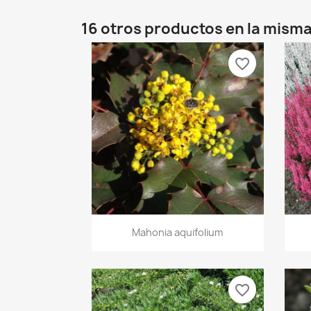
16 otros productos en la misma
favorite_border
Vista rápida

Mahonia aquifolium
favorite_border