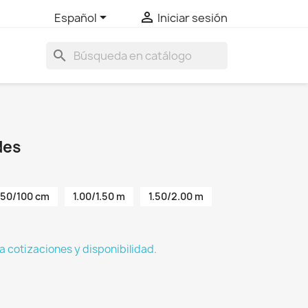


Español
Iniciar sesión
search
des
50/100 cm
1.00/1.50 m
1.50/2.00 m
a cotizaciones y disponibilidad.