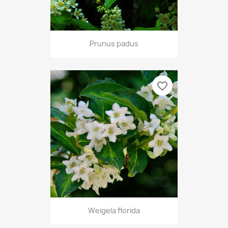
Prunus padus
favorite_border
Weigela florida