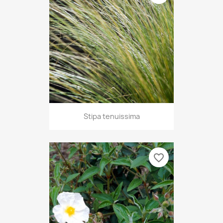
Stipa tenuissima
favorite_border