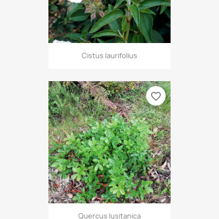
Cistus laurifolius
favorite_border
Quercus lusitanica