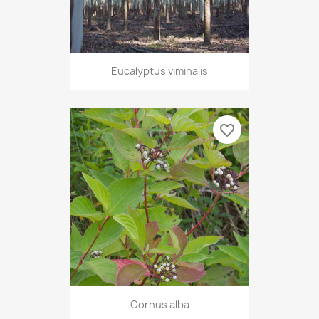
Eucalyptus viminalis
favorite_border
Cornus alba