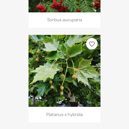
Sorbus aucuparia
favorite_border
Platanus x hybrida