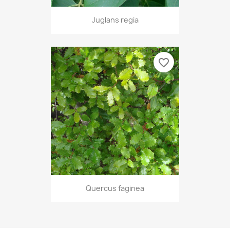
Juglans regia
favorite_border
Quercus faginea