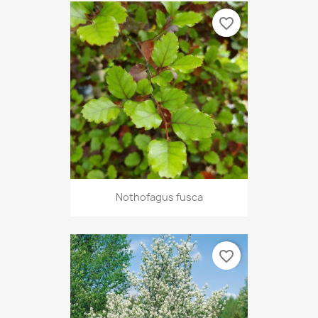
favorite_border
Nothofagus fusca
favorite_border