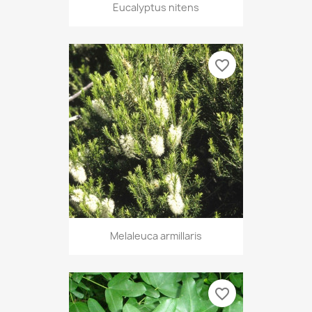
Eucalyptus nitens
favorite_border
Melaleuca armillaris
favorite_border