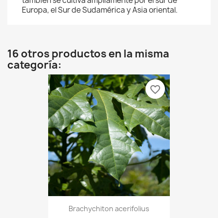
también se cultiva ampliamente por el sur de
Europa, el Sur de Sudamérica y Asia oriental.
16 otros productos en la misma
categoría:
favorite_border
Brachychiton acerifolius