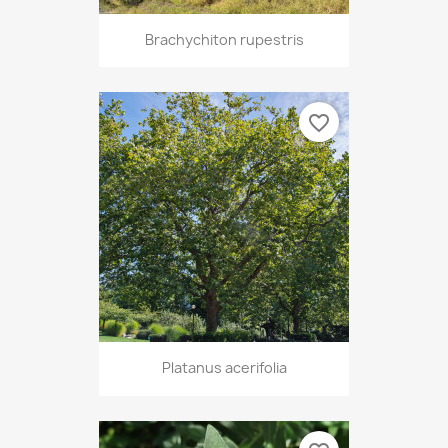
Brachychiton rupestris
favorite_border
Platanus acerifolia