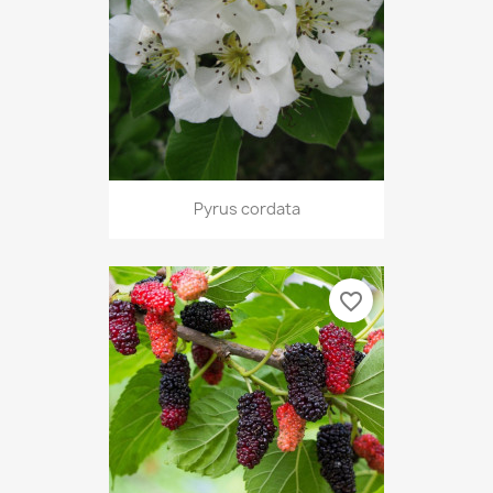
Pyrus cordata
favorite_border