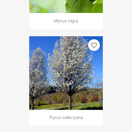
Morus nigra
favorite_border
Pyrus calleryana