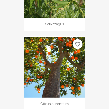
Salix fragilis
favorite_border
Citrus aurantium