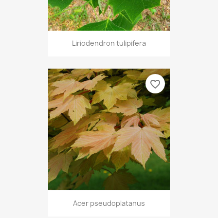
Liriodendron tulipifera
favorite_border
Acer pseudoplatanus