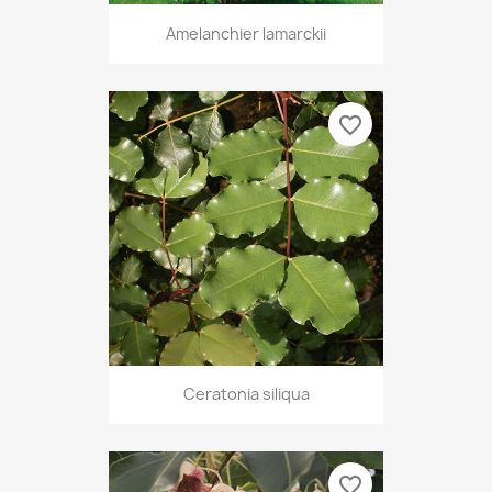
Amelanchier lamarckii
favorite_border
Ceratonia siliqua
favorite_border