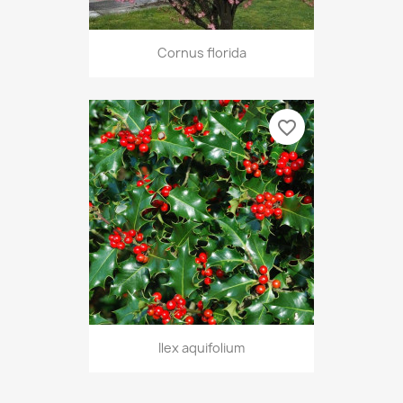
Cornus florida
favorite_border
Ilex aquifolium