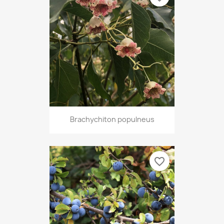
Brachychiton populneus
favorite_border