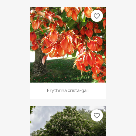
favorite_border
Erythrina crista-galli
favorite_border