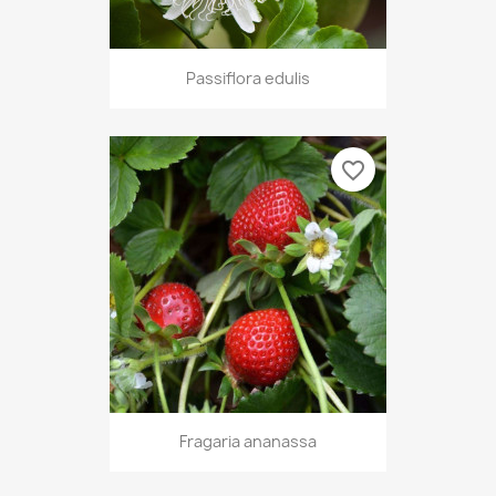
Passiflora edulis
favorite_border
Fragaria ananassa