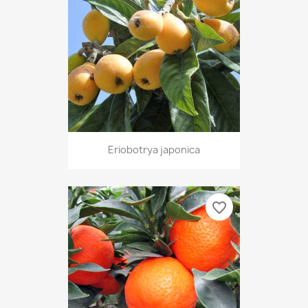
Eriobotrya japonica
favorite_border