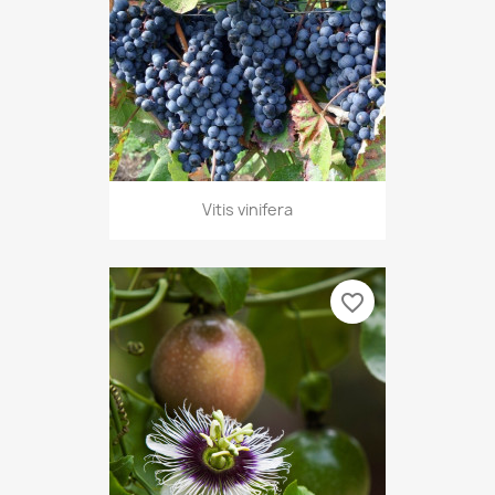
Vitis vinifera
favorite_border