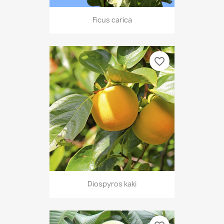
Ficus carica
favorite_border
Diospyros kaki