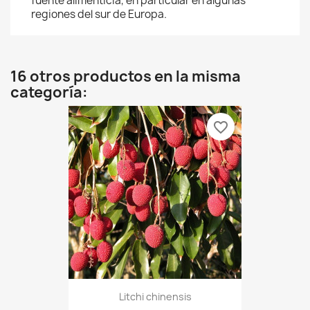
fuente alimenticia, en particular en algunas
regiones del sur de Europa.
16 otros productos en la misma
categoría:
favorite_border
Litchi chinensis