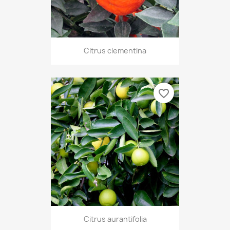
Citrus clementina
favorite_border
Citrus aurantifolia