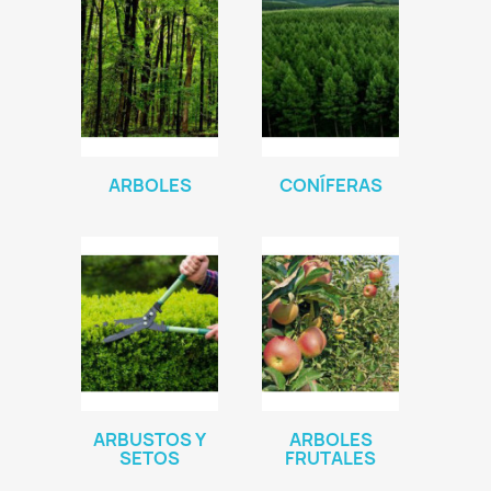
ARBOLES
CONÍFERAS
ARBUSTOS Y
ARBOLES
SETOS
FRUTALES