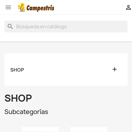


search

SHOP
SHOP
Subcategorías