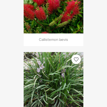
Callistemon laevis
favorite_border