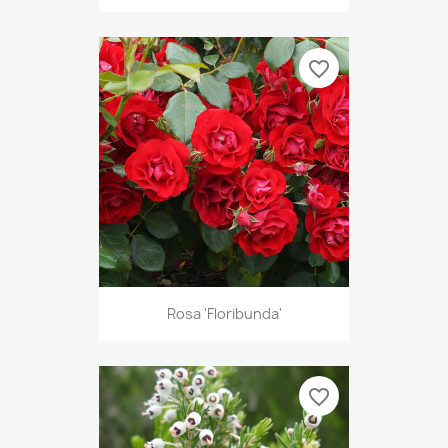
favorite_border
Rosa 'Floribunda'
favorite_border