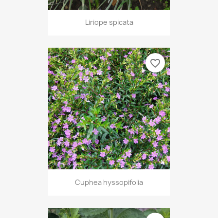
Liriope spicata
favorite_border
Cuphea hyssopifolia