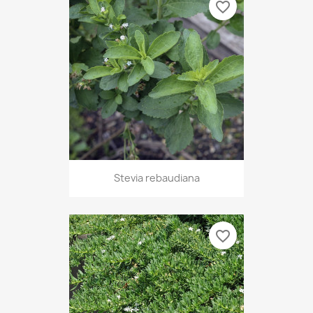
favorite_border
Stevia rebaudiana
favorite_border