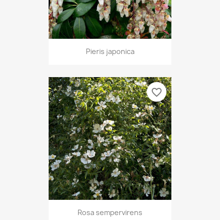
Pieris japonica
favorite_border
Rosa sempervirens