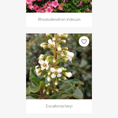
Rhododendron indicum
favorite_border
Escallonia Iveyi