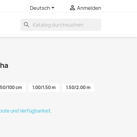


Deutsch
Anmelden
search
tha
50/100 cm
1.00/1.50 m
1.50/2.00 m
ote und Verfügbarkeit.