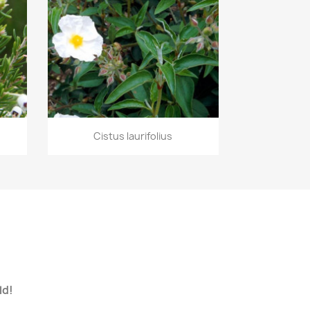
Vorschau

Cistus laurifolius
ld!