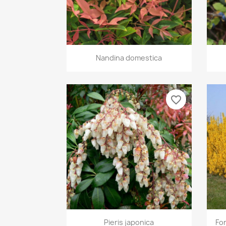
Vorschau

Nandina domestica
favorite_border
Vorschau

Pieris japonica
Fo