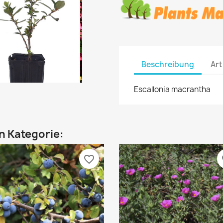
Beschreibung
Art
Escallonia macrantha
en Kategorie:
favorite_border
fa