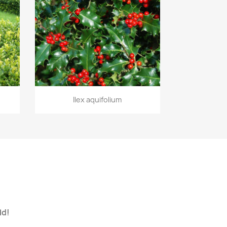
Vorschau

Ilex aquifolium
ld!