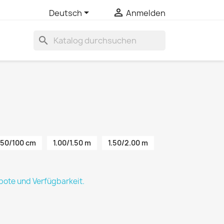


Deutsch
Anmelden
search
50/100 cm
1.00/1.50 m
1.50/2.00 m
ote und Verfügbarkeit.