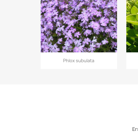
Vorschau

Phlox subulata
Er