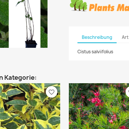
Beschreibung
Art
Cistus salviifolius
en Kategorie:
favorite_border
fa