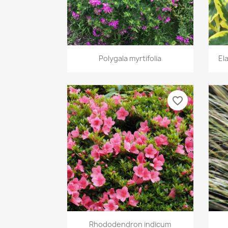
Vorschau

Polygala myrtifolia
El
favorite_border
Vorschau

Rhododendron indicum