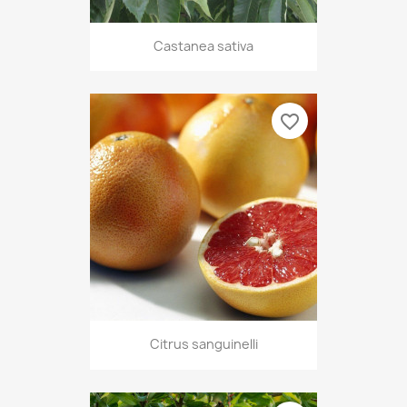
Castanea sativa
favorite_border
Citrus sanguinelli