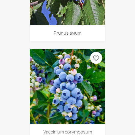
Prunus avium
favorite_border
Vaccinium corymbosum