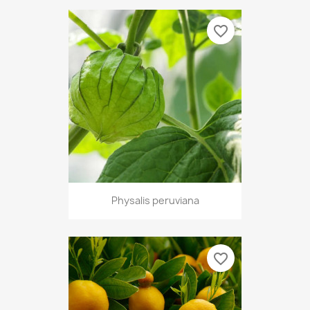
favorite_border
Physalis peruviana
favorite_border