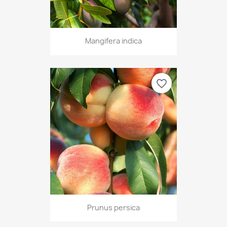
Mangifera indica
favorite_border
Prunus persica