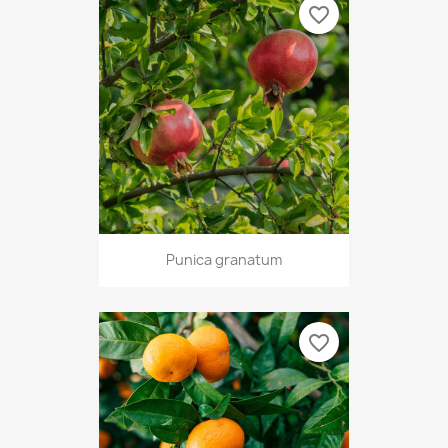
favorite_border
Punica granatum
favorite_border