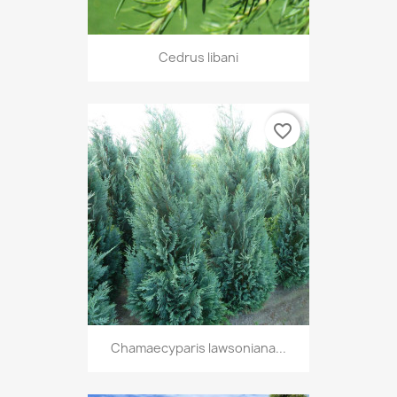
Cedrus libani
favorite_border
Chamaecyparis lawsoniana...