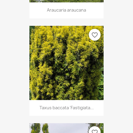
Araucaria araucana
favorite_border
Taxus baccata 'Fastigiata...
favorite_border