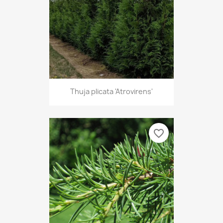
Thuja plicata 'Atrovirens'
favorite_border