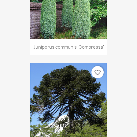
Juniperus communis 'Compressa'
favorite_border