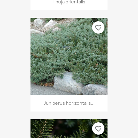
Thuja orientalis
favorite_border
Juniperus horizontalis...
favorite_border