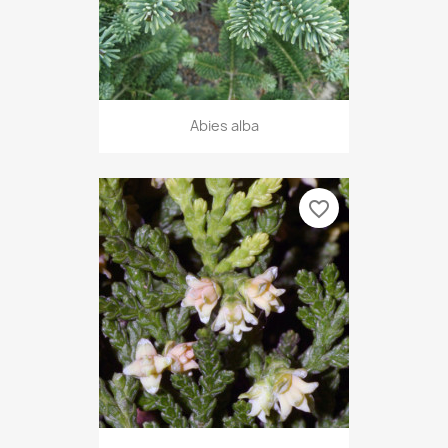
Abies alba
favorite_border