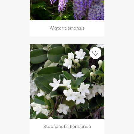
Wisteria sinensis
favorite_border
Stephanotis floribunda