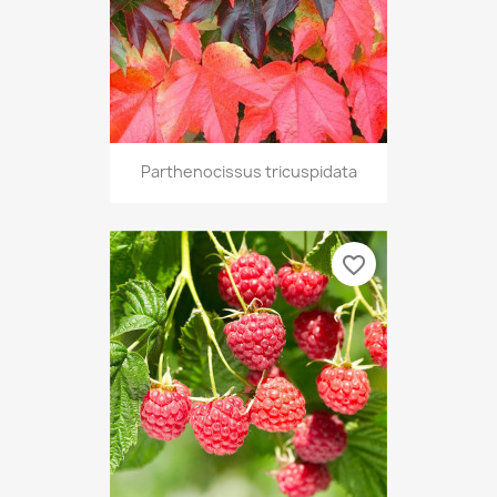
Parthenocissus tricuspidata
favorite_border