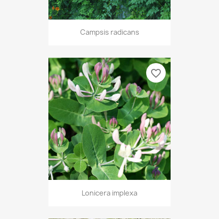
Campsis radicans
favorite_border
Lonicera implexa