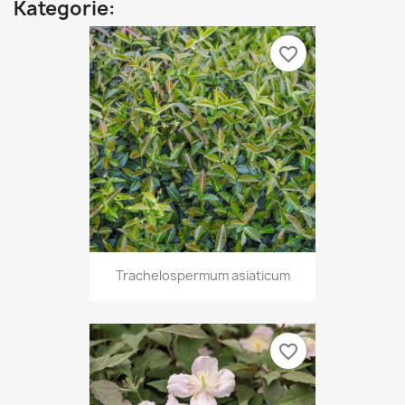
Kategorie:
favorite_border
Trachelospermum asiaticum
favorite_border