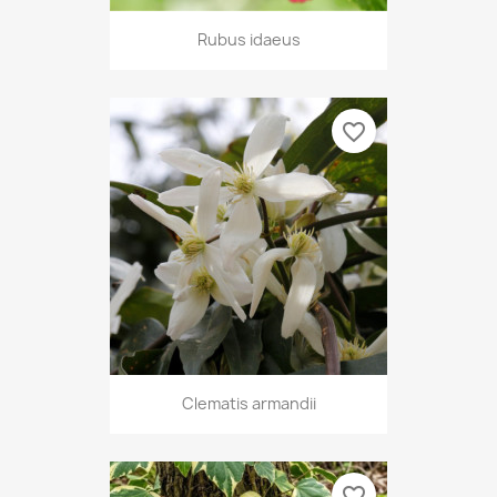
Rubus idaeus
favorite_border
Clematis armandii
favorite_border