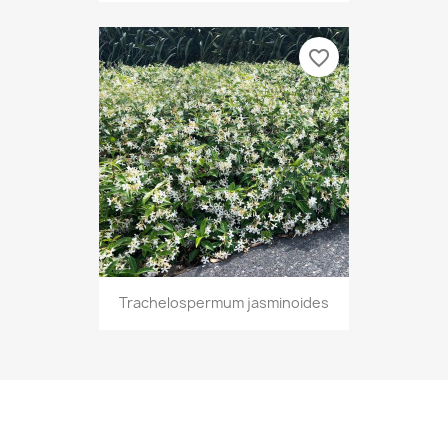
favorite_border
Trachelospermum jasminoides