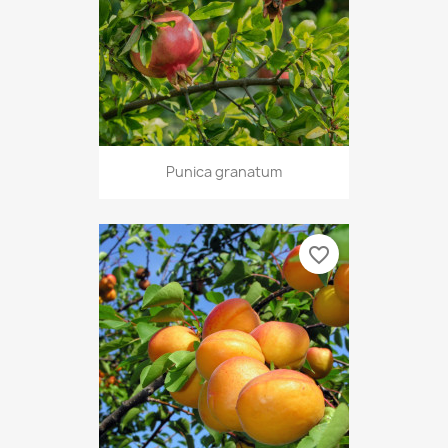
Punica granatum
favorite_border