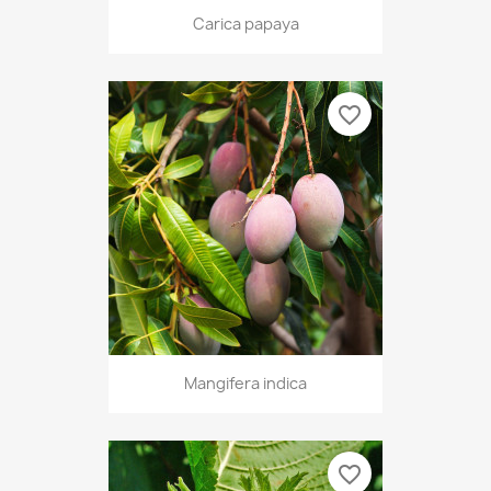
Carica papaya
favorite_border
Mangifera indica
favorite_border