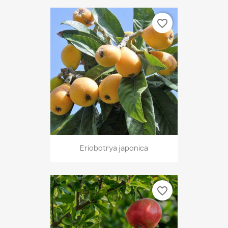
favorite_border
Eriobotrya japonica
favorite_border