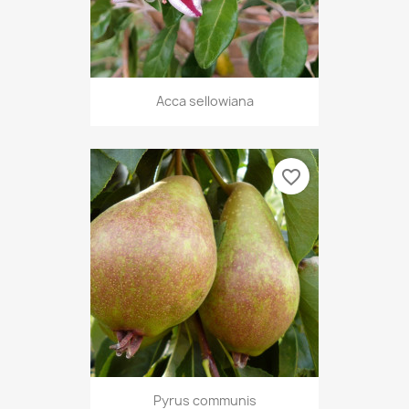
Acca sellowiana
favorite_border
Pyrus communis