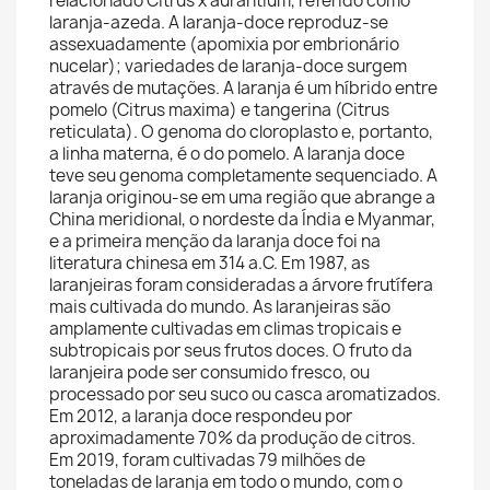
relacionado Citrus x aurantium, referido como
laranja-azeda. A laranja-doce reproduz-se
assexuadamente (apomixia por embrionário
nucelar); variedades de laranja-doce surgem
através de mutações. A laranja é um híbrido entre
pomelo (Citrus maxima) e tangerina (Citrus
reticulata). O genoma do cloroplasto e, portanto,
a linha materna, é o do pomelo. A laranja doce
teve seu genoma completamente sequenciado. A
laranja originou-se em uma região que abrange a
China meridional, o nordeste da Índia e Myanmar,
e a primeira menção da laranja doce foi na
literatura chinesa em 314 a.C. Em 1987, as
laranjeiras foram consideradas a árvore frutífera
mais cultivada do mundo. As laranjeiras são
amplamente cultivadas em climas tropicais e
subtropicais por seus frutos doces. O fruto da
laranjeira pode ser consumido fresco, ou
processado por seu suco ou casca aromatizados.
Em 2012, a laranja doce respondeu por
aproximadamente 70% da produção de citros.
Em 2019, foram cultivadas 79 milhões de
toneladas de laranja em todo o mundo, com o