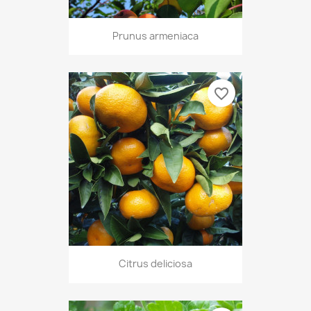
Prunus armeniaca
favorite_border
Citrus deliciosa