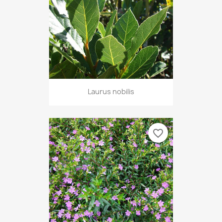
Laurus nobilis
favorite_border