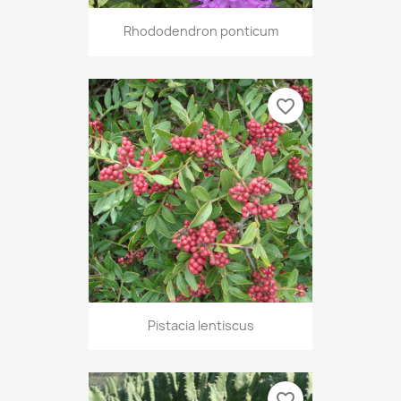
Rhododendron ponticum
favorite_border
Pistacia lentiscus
favorite_border