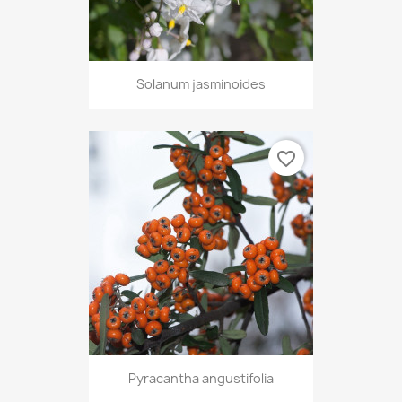
Solanum jasminoides
favorite_border
Pyracantha angustifolia