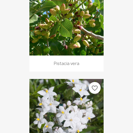
Pistacia vera
favorite_border