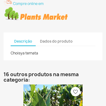
Compre online em
Descrição
Dados do produto
Choisya ternata
16 outros produtos na mesma
categoria:
favorite_border