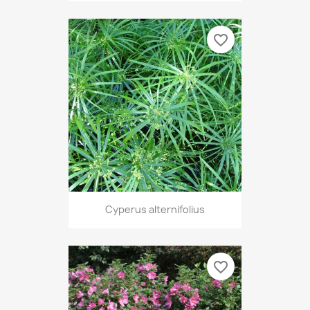
favorite_border
Cyperus alternifolius
favorite_border