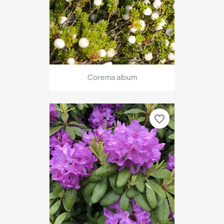
Corema album
favorite_border