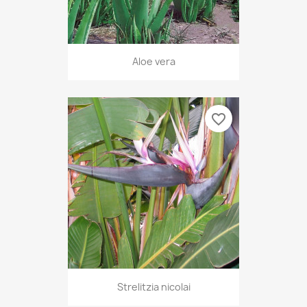
Aloe vera
favorite_border
Strelitzia nicolai