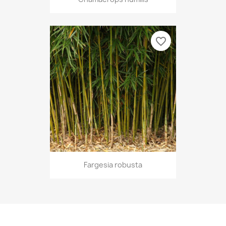
favorite_border
Fargesia robusta