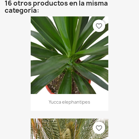
16 otros productos en la misma
categoría:
favorite_border
Yucca elephantipes
favorite_border