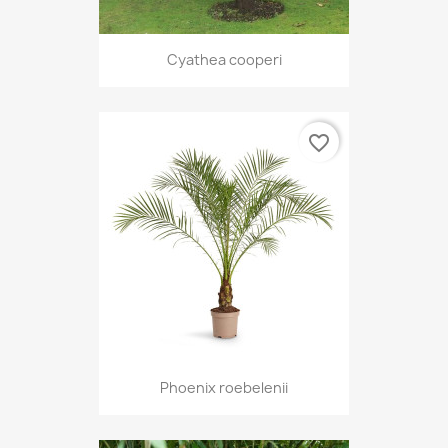
Cyathea cooperi
favorite_border
Phoenix roebelenii