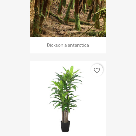
Dicksonia antarctica
favorite_border