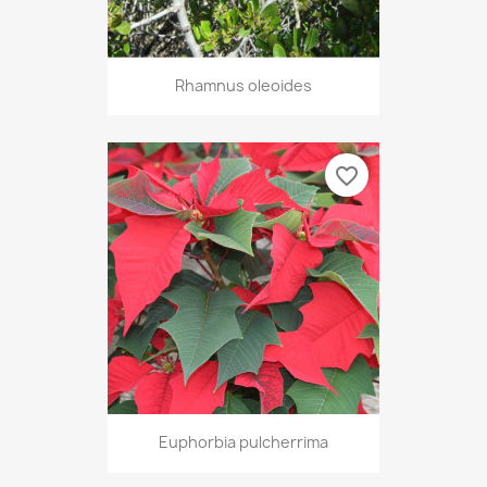
Rhamnus oleoides
favorite_border
Euphorbia pulcherrima