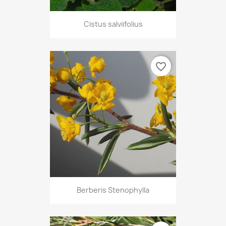
Cistus salviifolius
favorite_border
Berberis Stenophylla