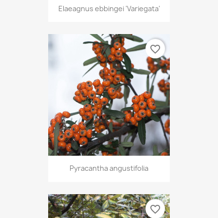
Elaeagnus ebbingei 'Variegata'
favorite_border
Pyracantha angustifolia
favorite_border