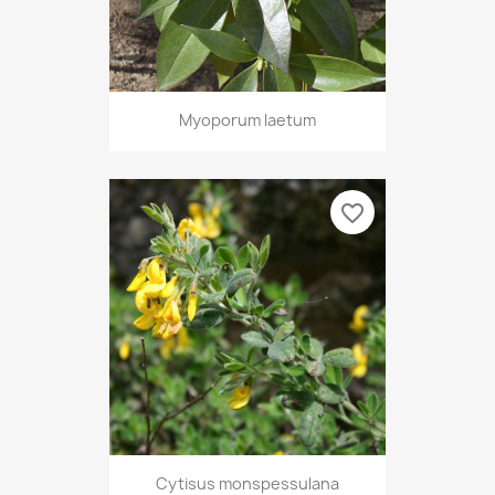
Myoporum laetum
favorite_border
Cytisus monspessulana