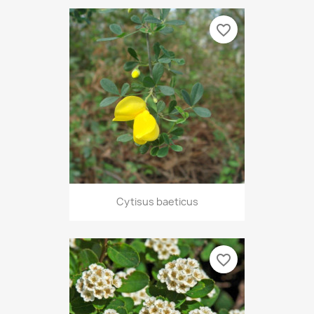
favorite_border
Cytisus baeticus
favorite_border