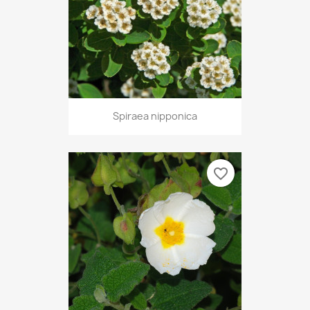
Spiraea nipponica
favorite_border