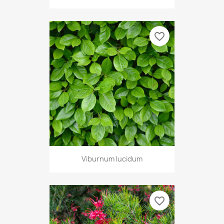
favorite_border
Viburnum lucidum
favorite_border